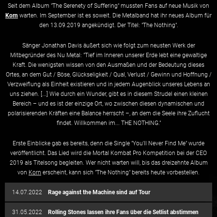
Seit dem Album "The Serenety of Suffering" mussten Fans auf neue Musik von
Korn
warten. Im September ist es soweit. Die Metalband hat ihr neues Album für
den 13.09.2019 angekündigt. Der Titel: "The Nothing".
Sänger Jonathan Davis äußert sich wie folgt zum neusten Werk der
Mitbegründer des Nu Metal: "Tief im Inneren unserer Erde lebt eine gewaltige
Kraft. Die wenigsten wissen von den Ausmaßen und der Bedeutung dieses
Ortes, an dem Gut / Böse, Glückseligkeit / Qual, Verlust / Gewinn und Hoffnung /
Verzweiflung als Einheit existieren und in jedem Augenblick unseres Lebens an
uns ziehen. [...] Wie durch ein Wunder, gibt es in diesem Strudel einen kleinen
Bereich – und es ist der einzige Ort, wo zwischen diesen dynamischen und
polarisierenden Kräften eine Balance herrscht –, an dem die Seele ihre Zuflucht
findet. Willkommen im... THE NOTHING."
Erste Einblicke gab es bereits, denn die Single "You'll Never Find Me" wurde
veröffentlicht. Das Lied wird die Mortal Kombat Pro Kompetition bei der CEO
2019 als Titelsong begleiten. Wer nicht warten will, bis das dreizehnte Album
von
Korn
erscheint, kann sich "The Nothing" bereits heute vorbestellen.
14.07.2022
Rage against the Machine sind auf Tour
31.05.2022
Rolling Stones lassen ihre Fans über die Setlist abstimmen