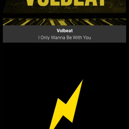
Volbeat
I Only Wanna Be With You