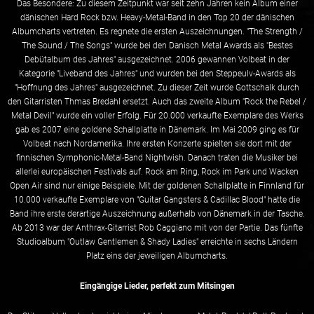
Das Besondere: Zu diesem Zeitpunkt war seit zehn Jahren kein Album einer
dänischen Hard Rock bzw. Heavy-Metal-Band in den Top 20 der dänischen
Albumcharts vertreten. Es regnete die ersten Auszeichnungen. "The Strength /
The Sound / The Songs" wurde bei den Danisch Metal Awards als "Bestes
Debütalbum des Jahres" ausgezeichnet. 2006 gewannen Volbeat in der
Kategorie "Liveband des Jahres" und wurden bei den Steppeulv-Awards als
"Hoffnung des Jahres" ausgezeichnet. Zu dieser Zeit wurde Gottschalk durch
den Gitarristen Thmas Bredahl ersetzt. Auch das zweite Album "Rock the Rebel /
Metal Devil" wurde ein voller Erfolg. Für 20.000 verkaufte Exemplare des Werks
gab es 2007 eine goldene Schallplatte in Dänemark. Im Mai 2009 ging es für
Volbeat nach Nordamerika. Ihre ersten Konzerte spielten sie dort mit der
finnischen Symphonic-Metal-Band Nightwish. Danach traten die Musiker bei
allerlei europäischen Festivals auf. Rock am Ring, Rock im Park und Wacken
Open Air sind nur einige Beispiele. Mit der goldenen Schallplatte in Finnland für
10.000 verkaufte Exemplare von "Guitar Gangsters & Cadillac Blood" hatte die
Band ihre erste derartige Auszeichnung außerhalb von Dänemark in der Tasche.
Ab 2013 war der Anthrax-Gitarrist Rob Caggiano mit von der Partie. Das fünfte
Studioalbum "Outlaw Gentlemen & Shady Ladies" erreichte in sechs Ländern
Platz eins der jeweiligen Albumcharts.
Eingängige Lieder, perfekt zum Mitsingen