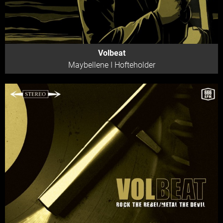
Volbeat
Maybellene I Hofteholder