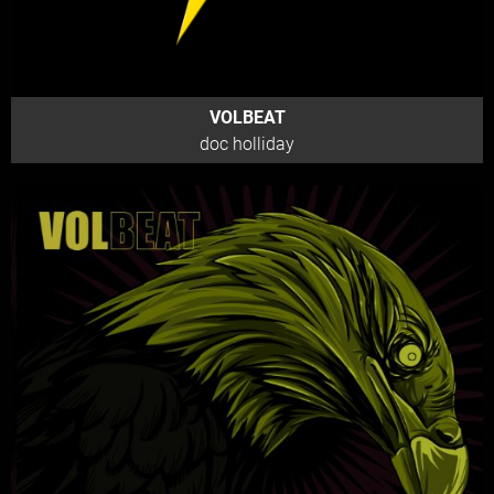
VOLBEAT
doc holliday