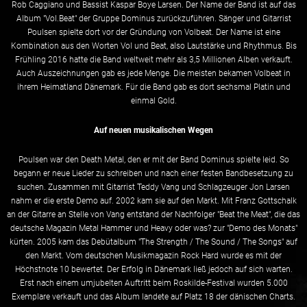
Rob Caggiano und Bassist Kaspar Boye Larsen. Der Name der Band ist auf das
Album "Vol.Beat" der Gruppe Dominus zurückzuführen. Sänger und Gitarrist
Poulsen spielte dort vor der Gründung von Volbeat. Der Name ist eine
Kombination aus den Worten Vol und Beat, also Lautstärke und Rhythmus. Bis
Frühling 2016 hatte die Band weltweit mehr als 3,5 Millionen Alben verkauft.
Auch Auszeichnungen gab es jede Menge. Die meisten bekamen Volbeat in
ihrem Heimatland Dänemark. Für die Band gab es dort sechsmal Platin und
einmal Gold.
Auf neuen musikalischen Wegen
Poulsen war den Death Metal, den er mit der Band Dominus spielte leid. So
begann er neue Lieder zu schreiben und nach einer festen Bandbesetzung zu
suchen. Zusammen mit Gitarrist Teddy Vang und Schlagzeuger Jon Larsen
nahm er die erste Demo auf. 2002 kam sie auf den Markt. Mit Franz Gottschalk
an der Gitarre an Stelle von Vang entstand der Nachfolger "Beat the Meat", die das
deutsche Magazin Metal Hammer und Heavy oder was? zur "Demo des Monats"
kürten. 2005 kam das Debütalbum "The Strength / The Sound / The Songs" auf
den Markt. Vom deutschen Musikmagazin Rock Hard wurde es mit der
Höchstnote 10 bewertet. Der Erfolg in Dänemark ließ jedoch auf sich warten.
Erst nach einem umjubelten Auftritt beim Roskilde-Festival wurden 5.000
Exemplare verkauft und das Album landete auf Platz 18 der dänischen Charts.