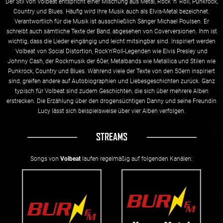
Der Stil von Volbeat entspricht einer Mischung aus Metal, Rock ’n’ Roll, Punkrock,
Country und Blues. Häufig wird ihre Musik auch als Elvis-Metal bezeichnet.
Verantwortlich für die Musik ist ausschließlich Sänger Michael Poulsen. Er
schreibt auch sämtliche Texte der Band, abgesehen von Coverversionen. Ihm ist
wichtig, dass die Lieder eingängig und leicht mitsingbar sind. Inspiriert werden
Volbeat von Social Distortion, Rock'n'Roll-Legenden wie Elvis Presley und
Johnny Cash, der Rockmusik der 60er, Metalbands wie Metallica und Stilen wie
Punkrock, Country und Blues. Während viele der Texte von den 50ern inspiriert
sind, greifen andere auf Autobiographien und Liebesgeschichten zurück. Ganz
typisch für Volbeat sind zudem Geschichten, die sich über mehrere Alben
erstrecken. Die Erzählung über den drogensüchtigen Danny und seine Freundin
Lucy lässt sich beispielsweise über vier Alben verfolgen.
STREAMS
Songs von
Volbeat
laufen regelmäßig auf folgenden Kanälen: