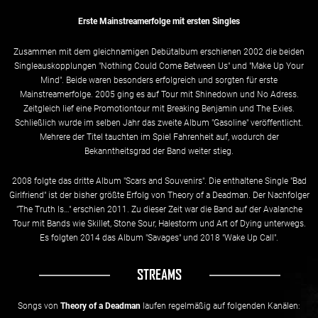
Erste Mainstreamerfolge mit ersten Singles
Zusammen mit dem gleichnamigen Debütalbum erschienen 2002 die beiden
Singleauskopplungen "Nothing Could Come Between Us" und "Make Up Your
Mind". Beide waren besonders erfolgreich und sorgten für erste
Mainstreamerfolge. 2005 ging es auf Tour mit Shinedown und No Adress.
Zeitgleich lief eine Promotiontour mit Breaking Benjamin und The Exies.
Schließlich wurde im selben Jahr das zweite Album "Gasoline" veröffentlicht.
Mehrere der Titel tauchten im Spiel Fahrenheit auf, wodurch der
Bekanntheitsgrad der Band weiter stieg.
2008 folgte das dritte Album "Scars and Souvenirs". Die enthaltene Single "Bad
Girlfriend" ist der bisher größte Erfolg von Theory of a Deadman. Der Nachfolger
"The Truth Is…" erschien 2011. Zu dieser Zeit war die Band auf der Avalanche
Tour mit Bands wie Skillet, Stone Sour, Halestorm und Art of Dying unterwegs.
Es folgten 2014 das Album "Savages" und 2018 "Wake Up Call".
STREAMS
Songs von
Theory of a Deadman
laufen regelmäßig auf folgenden Kanälen: