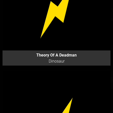
Theory Of A Deadman
Dinosaur