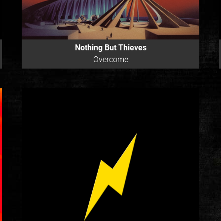
Nothing But Thieves
Overcome