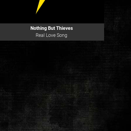
Nothing But Thieves
Real Love Song