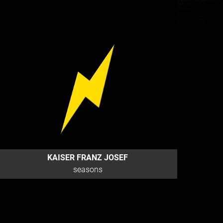
KAISER FRANZ JOSEF
seasons