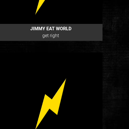
JIMMY EAT WORLD
get right