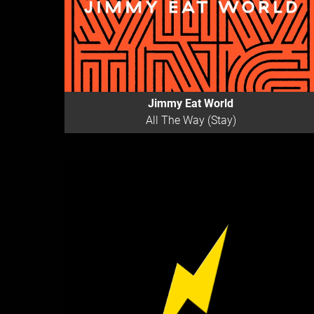
Jimmy Eat World
All The Way (Stay)