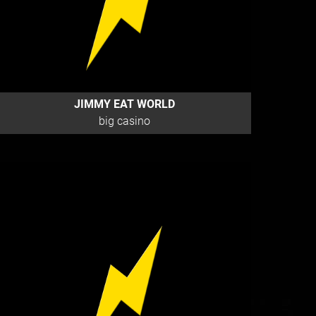
JIMMY EAT WORLD
big casino