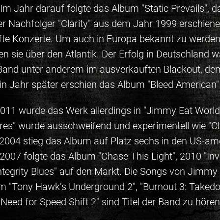
 Im Jahr darauf folgte das Album "Static Prevails"
er Nachfolger "Clarity" aus dem Jahr 1999 erschiene
te Konzerte. Um auch in Europa bekannt zu werden,
en sie über den Atlantik. Der Erfolg in Deutschland
ie Band unter anderem im ausverkauften Blackout,
in Jahr später erschien das Album "Bleed American" 
11 wurde das Werk allerdings in "Jimmy Eat World
res" wurde ausschweifend und experimentell wie "Clar
. 2004 stieg das Album auf Platz sechs in den US-am
2007 folgte das Album "Chase This Light", 2010 "I
egrity Blues" auf den Markt. Die Songs von Jimmy 
em "Tony Hawk’s Underground 2", "Burnout 3: Takedow
"Need for Speed Shift 2" sind Titel der Band zu hören